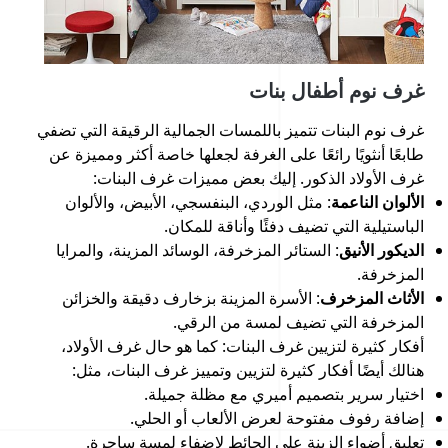
غرف نوم أطفال بنات
غرف نوم البنات تتميز باللمسات الجمالية الرقيقة التي تضفي
طابعًا أنثويًا رائعًا على الغرفة لجعلها خاصة أكثر ومميزة عن
غرف الأولاد الذكور. إليك بعض مميزات غرف البنات:
الألوان الناعمة
: مثل الوردي، البنفسجي، الأبيض، والألوان
الباستيلية التي تضيف دفئًا وأناقة للمكان.
الديكور الأنيق
: الستائر المزخرفة، الوسائد المزينة، والمرايا
المزخرفة.
الأثاث المزخرف
: الأسرة المزينة بزخارف دقيقة والخزائن
المزخرفة التي تضيف لمسة من الرقي.
أفكار كثيرة لتزيين غرف البنات: كما هو حال غرف الأولاد،
هنالك أيضًا أفكار كثيرة لتزيين وتمييز غرف البنات، مثل:
اختيار سرير بتصميم أميري مع مظلة جميلة.
إضافة رفوف مفتوحة لعرض الألعاب أو الحلي.
تعليق أضواء الزينة على الحائط لإضفاء لمسة ساحرة.