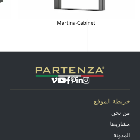
Martina-Cabinet
صفحة انستغرام
بينتيريست
صفحة لينكد إن
يوتيوب
فيميو
صفحة الفايسبوك
خريطة الموقع
من نحن
مشاريعنا
المدونة