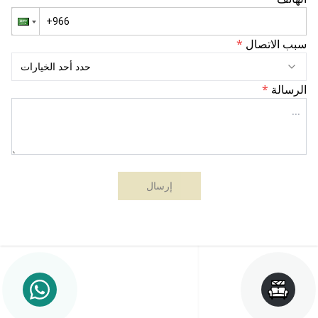
سبب الاتصال
*
حدد أحد الخيارات
الرسالة
*
مقهى
إرسال
جوديفا
-
دبي
مونك
دبي
هاوس
(مول
الإمارات)،
الرياض،
الإمارات
المملكة