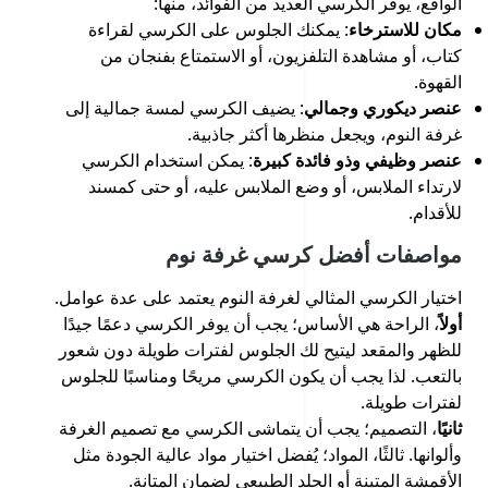
الواقع، يوفر الكرسي العديد من الفوائد، منها:
مكان للاسترخاء
: يمكنك الجلوس على الكرسي لقراءة
كتاب، أو مشاهدة التلفزيون، أو الاستمتاع بفنجان من
القهوة.
عنصر ديكوري وجمالي
: يضيف الكرسي لمسة جمالية إلى
غرفة النوم، ويجعل منظرها أكثر جاذبية.
عنصر وظيفي وذو فائدة كبيرة
: يمكن استخدام الكرسي
لارتداء الملابس، أو وضع الملابس عليه، أو حتى كمسند
للأقدام.
مواصفات أفضل كرسي غرفة نوم
اختيار الكرسي المثالي لغرفة النوم يعتمد على عدة عوامل.
أولاً
، الراحة هي الأساس؛ يجب أن يوفر الكرسي دعمًا جيدًا
للظهر والمقعد ليتيح لك الجلوس لفترات طويلة دون شعور
بالتعب. لذا يجب أن يكون الكرسي مريحًا ومناسبًا للجلوس
لفترات طويلة.
ثانيًا
، التصميم؛ يجب أن يتماشى الكرسي مع تصميم الغرفة
وألوانها. ثالثًا، المواد؛ يُفضل اختيار مواد عالية الجودة مثل
الأقمشة المتينة أو الجلد الطبيعي لضمان المتانة.