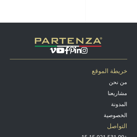
صفحة انستغرام
بينتيريست
صفحة لينكد إن
يوتيوب
فيميو
صفحة الفايسبوك
خريطة الموقع
من نحن
مشاريعنا
المدونة
الخصوصية
التواصل