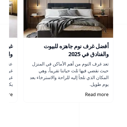
أفضل غرف نوم جاهزه للبيوت
غرف ن
والفنادق في 2025
والأنوا
تعد غرف النوم من أهم الأماكن في المنزل
عندما ي
حيث نقضي فيها ثلث حياتنا تقريباً، وهي
غرفة ال
المكان الذي نلجأ إليه للراحة والاسترخاء بعد
غرف نوم
يوم طويل.
يكون خيا
 more
Read more