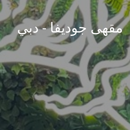
مقهى جوديفا - دبي